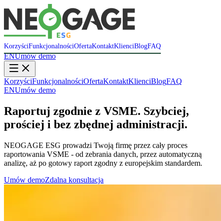
Korzyści
Funkcjonalności
Oferta
Kontakt
Klienci
Blog
FAQ
EN
Umów demo
Korzyści
Funkcjonalności
Oferta
Kontakt
Klienci
Blog
FAQ
EN
Umów demo
Raportuj zgodnie z VSME. Szybciej,
prościej i bez zbędnej administracji.
NEOGAGE ESG prowadzi Twoją firmę przez cały proces
raportowania VSME - od zebrania danych, przez automatyczną
analizę, aż po gotowy raport zgodny z europejskim standardem.
Umów demo
Zdalna konsultacja