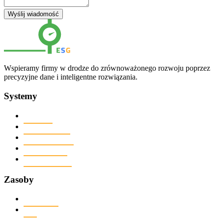
Wyślij wiadomość
Wspieramy firmy w drodze do zrównoważonego rozwoju poprzez
precyzyjne dane i inteligentne rozwiązania.
Systemy
Metrology
Machine Control
Tool Management
Quality Control
Carbon Footprint
Zasoby
Baza wiedzy
FAQ